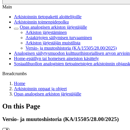
Main
Arkistoinnin tietopaketti aloittelijoille
Arkistoinnin toimenpidepolku
Opas analogisen arkiston järjestäjälle
Arkiston järjestäminen
Asiakirjojen säilymisen turvaaminen
Arkiston järjestäjän muistilista
Versio- ja muutoshistoria (KA/15505/28.00/2025)
Analogisen säilytysmuodon kulttuurihistoriallisen arvon arvioin
Home-epäillyn tai homeisen aineiston käsittely
Sosiaalihuollon analogisten tieto­aineistojen arkistoinnin ohjaus
Breadcrumbs
Home
Arkistoinnin oppaat ja ohjeet
Opas analogisen arkiston järjestäjälle
On this Page
Versio- ja muutoshistoria (KA/15505/28.00/2025)