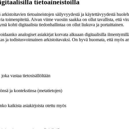
taalisilla tietoaineistoilla
tää arkistoitavien tietoaineistojen säilyvyydestä ja käytettävyydestä huol
ia toimenpiteitä. Aivan viime vuosiin saakka on ollut tavallista, että vira
ymä kohti digitaalista tiedonhallintaa on ollut liukuva ja portaittainen.
, voidaanko analogiset asiakirjat korvata alkuaan digitaalisilla ilmentymill
kas ja todistusvoimainen arkistoitavaksi. On hyvä huomata, että myös ana
 joka vastaa tietosisällöltään
önsä ja kontekstinsa (metatietojen)
onko kaikista asiakirjoista otettu myös