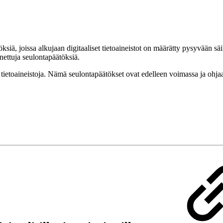
siä, joissa alkujaan digitaaliset tietoaineistot on määrätty pysyvään sä
annettuja seulontapäätöksiä.
etoaineistoja. Nämä seulontapäätökset ovat edelleen voimassa ja ohjaavat