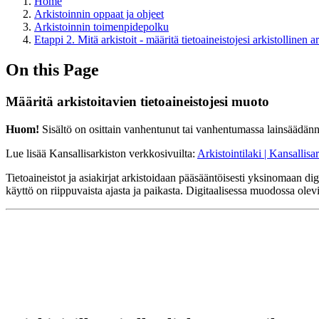
Home
Arkistoinnin oppaat ja ohjeet
Arkistoinnin toimenpidepolku
Etappi 2. Mitä arkistoit - määritä tietoaineistojesi arkistollinen 
On this Page
Määritä arkistoitavien tietoaineistojesi muoto
Huom!
Sisältö on osittain vanhentunut tai vanhentumassa lainsäädän
Lue lisää Kansallisarkiston verkkosivuilta:
Arkistointilaki | Kansallisa
Tietoaineistot ja asiakirjat arkistoidaan pääsääntöisesti yksinomaan d
käyttö on riippuvaista ajasta ja paikasta. Digitaalisessa muodossa ole