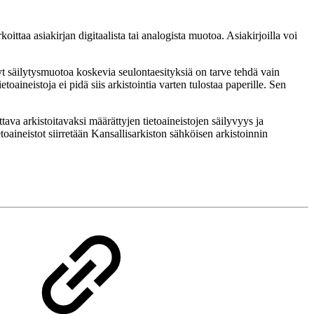
ittaa asiakirjan digitaalista tai analogista muotoa. Asiakirjoilla voi
Nyt säilytysmuotoa koskevia seulontaesityksiä on tarve tehdä vain
ietoaineistoja ei pidä siis arkistointia varten tulostaa paperille. Sen
attava arkistoitavaksi määrättyjen tietoaineistojen säilyvyys ja
toaineistot siirretään Kansallisarkiston sähköisen arkistoinnin