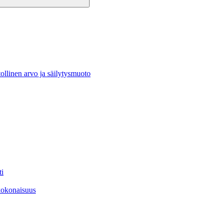
stollinen arvo ja säilytysmuoto
ti
­kokonaisuus