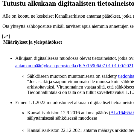
Tutustu alkukaan digitaalisten tietoaineist
Alle on koottu ne keskeiset Kanallisarkiston antamat päätökset, jotka ma
Ota yhteyttä sähköpostitse mikäli tarvitset apua aiemmin annettujen s
Määräykset ja yleispäätökset
Alkujaan digitaalisessa muodossa olevat tietoaineistot, jotka
antaman määräyksen perusteella (KA/15906/07.01.01.00/2021
Sähköiseen muotoon muuttamisesta on säädetty
tiedonha
“Jos asiakirja saapuu viranomaiselle muussa kuin sähköise
arkistoitavaksi. Viranomainen vastaa siitä, että sähköise
Tiedonhallintalaki on tältä osin tullut sovellettavaksi 1.
Ennen 1.1.2022 muodostuneet alkuaan digitaaliset tietoaineist
Kansallisarkiston 12.9.2016 antama päätös (
AL/16465/07
säilyttämisestä sähköisessä muodossa
Kansallisarkiston 22.12.2021 antama määräys arkistoita