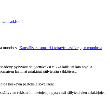
allisarkisto.fi
essa muodossa
Kansallisarkiston arkistoitavien asiakirjojen muodosta
etty pysyvästi säilytettäväksi taikka lailla tai lain nojalla
omaisen laatimat asiakirjat säilytetään sähköisesti.”
uotoa koskevia päätöksiä soveltaen:
sisältyvien rekisteröintitietojen ja pysyvästi säilytettävien asiakirjojen