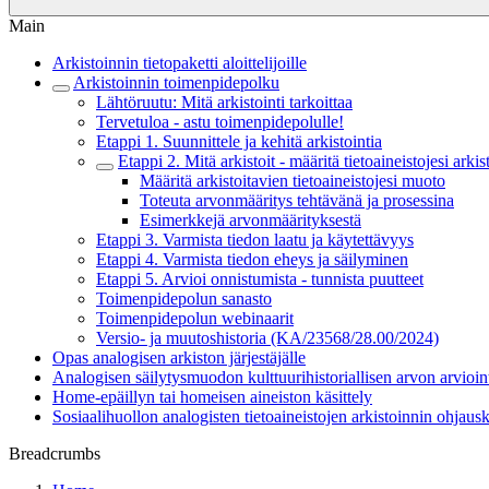
Main
Arkistoinnin tietopaketti aloittelijoille
Arkistoinnin toimenpidepolku
Lähtöruutu: Mitä arkistointi tarkoittaa
Tervetuloa - astu toimenpidepolulle!
Etappi 1. Suunnittele ja kehitä arkistointia
Etappi 2. Mitä arkistoit - määritä tietoaineistojesi arki
Määritä arkistoitavien tietoaineistojesi muoto
Toteuta arvonmääritys tehtävänä ja prosessina
Esimerkkejä arvonmäärityksestä
Etappi 3. Varmista tiedon laatu ja käytettävyys
Etappi 4. Varmista tiedon eheys ja säilyminen
Etappi 5. Arvioi onnistumista - tunnista puutteet
Toimenpidepolun sanasto
Toimenpidepolun webinaarit
Versio- ja muutoshistoria (KA/23568/28.00/2024)
Opas analogisen arkiston järjestäjälle
Analogisen säilytysmuodon kulttuurihistoriallisen arvon arvioin
Home-epäillyn tai homeisen aineiston käsittely
Sosiaalihuollon analogisten tieto­aineistojen arkistoinnin ohjaus
Breadcrumbs