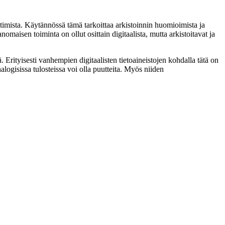
ehtimista. Käytännössä tämä tarkoittaa arkistoinnin huomioimista ja
nomaisen toiminta on ollut osittain digitaalista, mutta arkistoitavat ja
ä. Erityisesti vanhempien digitaalisten tietoaineistojen kohdalla tätä on
logisissa tulosteissa voi olla puutteita. Myös niiden