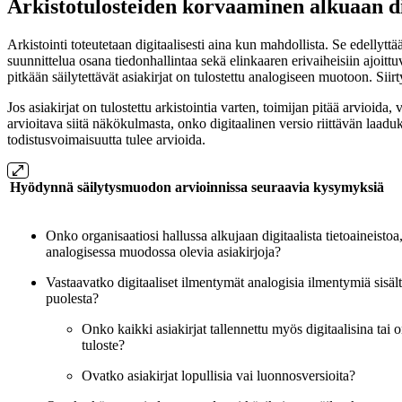
Arkistotulosteiden korvaaminen alkuaan digi
Arkistointi toteutetaan digitaalisesti aina kun mahdollista. Se edellyt
suunnittelua osana tiedonhallintaa sekä elinkaaren erivaiheisiin ajoittuv
pitkään säilytettävät asiakirjat on tulostettu analogiseen muotoon. Siirt
Jos asiakirjat on tulostettu arkistointia varten, toimijan pitää arvioida
arvioitava siitä näkökulmasta, onko digitaalinen versio riittävän laadu
todistusvoimaisuutta tulee arvioida.
Hyödynnä säilytysmuodon arvioinnissa seuraavia kysymyksiä
Onko organisaatiosi hallussa alkujaan digitaalista tietoaineistoa,
analogisessa muodossa olevia asiakirjoja?
Vastaavatko digitaaliset ilmentymät analogisia ilmentymiä sisält
puolesta?
Onko kaikki asiakirjat tallennettu myös digitaalisina tai 
tuloste?
Ovatko asiakirjat lopullisia vai luonnosversioita?