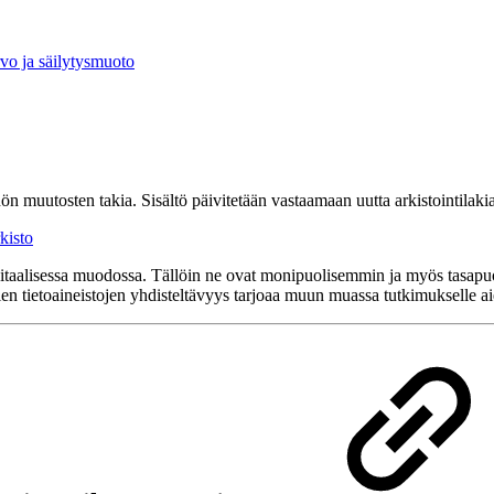
arvo ja säilytysmuoto
nön muutosten takia. Sisältö päivitetään vastaamaan uutta arkistointil
rkisto
igitaalisessa muodossa. Tällöin ne ovat monipuolisemmin ja myös tasapuol
vien tietoaineistojen yhdisteltävyys tarjoaa muun muassa tutkimukselle a