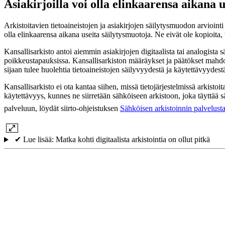
Asiakirjoilla voi olla elinkaarensa aikana 
Arkistoitavien tietoaineistojen ja asiakirjojen säilytysmuodon arvioint
olla elinkaarensa aikana useita säilytysmuotoja. Ne eivät ole kopioita,
Kansallisarkisto antoi aiemmin asiakirjojen digitaalista tai analogist
poikkeustapauksissa. Kansallisarkiston määräykset ja päätökset mahdolli
sijaan tulee huolehtia tietoaineistojen säilyvyydestä ja käytettävyydes
Kansallisarkisto ei ota kantaa siihen, missä tietojärjestelmissä arkistoit
käytettävyys, kunnes ne siirretään sähköiseen arkistoon, joka täyttää sä
palveluun, löydät siirto-ohjeistuksen
Sähköisen arkistoinnin palvelust
✔ Lue lisää: Matka kohti digitaalista arkistointia on ollut pitkä