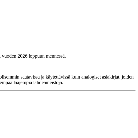
akia vuoden 2026 loppuun mennessä.
isemmin saatavissa ja käytettävissä kuin analogiset asiakirjat, joiden
iempaa laajempia lähdeaineistoja.