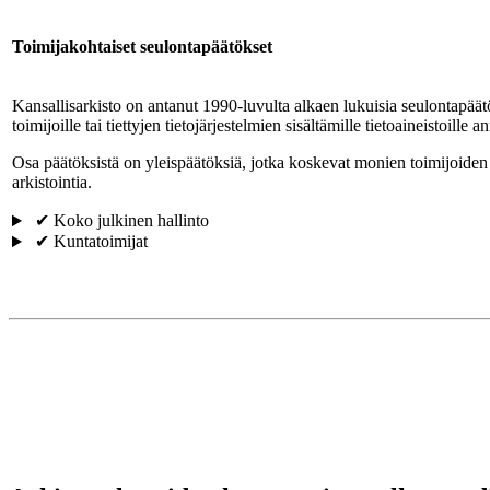
Toimijakohtaiset seulontapäätökset
Kansallisarkisto on antanut 1990-luvulta alkaen lukuisia seulontapäätök
toimijoille tai tiettyjen tietojärjestelmien sisältämille tietoaineistoille 
Osa päätöksistä on yleispäätöksiä, jotka koskevat monien toimijoiden ti
arkistointia.
✔ Koko julkinen hallinto
✔ Kuntatoimijat