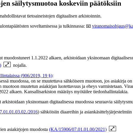
ojen säilytysmuotoa koskeviin päätöksiin
hdollistavat tietoaineistojen digitaalisen arkistoinnin.
eulontapäätösten soveltamisessa ja tulkinnassa: 📧
viranomaisohjaus@kans
 ovat muodostuneet 1.1.2022 alkaen, arkistoidaan yksinomaan digitaalis
)
nojalla.
llintalaissa (906/2019, 19 §)
:
ssä muodossa, on se muutettava sähköiseen muotoon, jos asiakirja on sääd
en muotoon muutetun asiakirjan luotettavuus ja eheys varmistetaan. Viran
1.2022 alkaen. Kansallisarkiston määräys myötäilee tiedonhallintalakia.
ot arkistoidaan yksinomaan digitaalisessa muodossa seuraavia säilytysm
.01.01.03.02./2016
) sähköisiin diaareihin ja asiankäsittelyjärjestelmiin 
vien asiakirjojen muodosta
(KA/15906/07.01.01.00/2021)