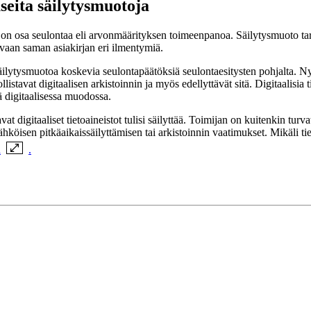
useita säilytysmuotoja
i on osa seulontaa eli arvonmäärityksen toimeenpanoa. Säilytysmuoto tarko
 vaan saman asiakirjan eri ilmentymiä.
a säilytysmuotoa koskevia seulontapäätöksiä seulontaesitysten pohjalta. 
stavat digitaalisen arkistoinnin ja myös edellyttävät sitä.
Digitaalisia t
tä digitaalisessa muodossa.
avat digitaaliset tietoaineistot tulisi säilyttää. Toimijan on kuitenkin turv
hköisen pitkäaikaissäilyttämisen tai arkistoinnin vaatimukset. Mikäli tie
a
.