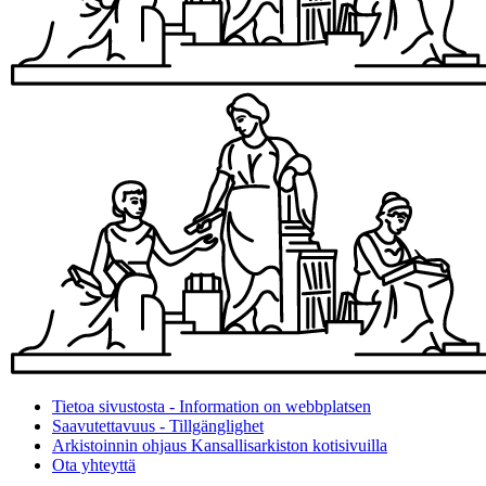
Tietoa sivustosta - Information on webbplatsen
Saavutettavuus - Tillgänglighet
Arkistoinnin ohjaus Kansallisarkiston kotisivuilla
Ota yhteyttä