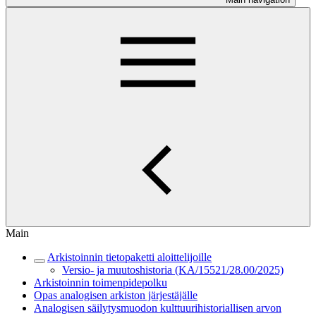
Main
Arkistoinnin tietopaketti aloittelijoille
Versio- ja muutoshistoria (KA/15521/28.00/2025)
Arkistoinnin toimenpidepolku
Opas analogisen arkiston järjestäjälle
Analogisen säilytysmuodon kulttuurihistoriallisen arvon