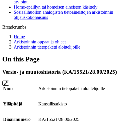
arviointi
Home-epäillyn tai homeisen aineiston käsittely
Sosiaalihuollon analogisten tieto­aineistojen arkistoinnin
ohjaus­kokonaisuus
Breadcrumbs
Home
Arkistoinnin oppaat ja ohjeet
Arkistoinnin tietopaketti aloittelijoille
On this Page
Versio- ja muutoshistoria (KA/15521/28.00/2025)
Nimi
Arkistoinnin tietopaketti aloittelijoille
Ylläpitäjä
Kansallisarkisto
Diaarinumero
KA/15521/28.00/2025