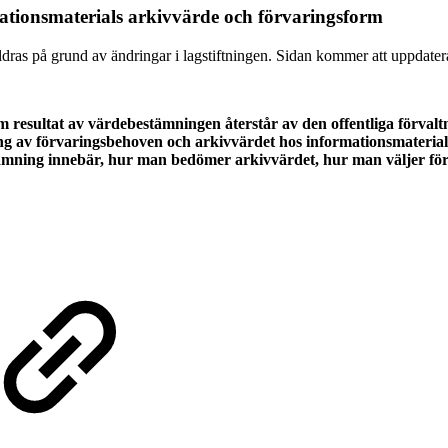
mationsmaterials arkivvärde och förvaringsform
åldras på grund av ändringar i lagstiftningen. Sidan kommer att uppdate
esultat av värdebestämningen återstår av den offentliga förvaltn
ng av förvaringsbehoven och arkivvärdet hos informationsmaterial 
stämning innebär, hur man bedömer arkivvärdet, hur man väljer fö