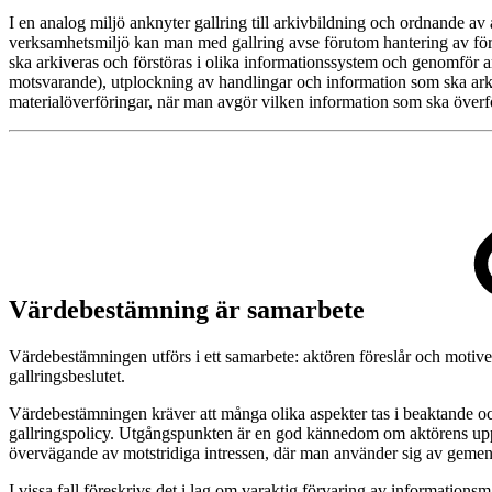
I en analog miljö anknyter gallring till arkivbildning och ordnande av 
verksamhetsmiljö kan man med gallring avse förutom hantering av för
ska arkiveras och förstöras i olika informationssystem och genomför ar
motsvarande), utplockning av handlingar och information som ska arkiv
materialöverföringar, när man avgör vilken information som ska överföras
Värdebestämning är samarbete
Värdebestämningen utförs i ett samarbete: aktören föreslår och motive
gallringsbeslutet.
Värdebestämningen kräver att många olika aspekter tas i beaktande och 
gallringspolicy. Utgångspunkten är en god kännedom om aktörens upp
övervägande av motstridiga intressen, där man använder sig av geme
I vissa fall föreskrivs det i lag om varaktig förvaring av informatio