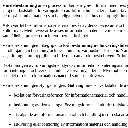
Värdebestämning
är en process för hantering av informationen livscy
lång den fastställda förvaringstiden är. Informationsmaterial kan arki
beror på bland annat den samhälleliga betydelsen hos den uppgift in
Arkivvärdet hos informationsmaterial består av deras bevisvärde och i
kulturarvet. Med bevisvärde avses informationsmaterials värde som 
samhälleliga processer och fenomen i allmänhet.
Värdebestämningen inbegriper också
bestämning av förvaringstide
handlingar i sin besittning och bestämma förvaringstider för dem.
När 
lagstiftningen om uppgiften och de olika användningsbehoven för info
Bestämningen av förvaringstider styrs av informationshanteringsnämnd
för hanteringen och verkställandet av förvaringstiderna. Myndigheten s
beslutet om vilka informationsmaterial som ska arkiveras.
Värdebestämningen styr gallringen.
Gallring
innebär verkställande av
beslut om förvaringsformen för informationsmaterial och handlin
bedömning av den analoga förvaringsformens kulturhistoriska 
åtskiljande av informationsmaterial och handlingar som ska arki
arkivering eller förstöring av informationsmaterial och handlinga