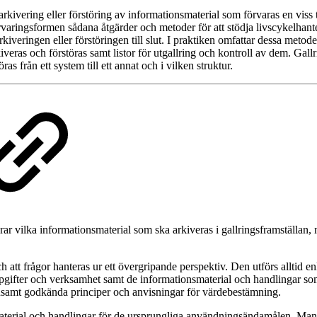
arkivering eller förstöring av informationsmaterial som förvaras en viss t
varingsformen sådana åtgärder och metoder för att stödja livscykelhan
kiveringen eller förstöringen till slut. I praktiken omfattar dessa met
eras och förstöras samt listor för utgallring och kontroll av dem. Gal
 från ett system till ett annat och i vilken struktur.
rar vilka informationsmaterial som ska arkiveras i gallringsframställan
att frågor hanteras ur ett övergripande perspektiv. Den utförs alltid e
gifter och verksamhet samt de informationsmaterial och handlingar s
nsamt godkända principer och anvisningar för värdebestämning.
nsmaterial och handlingar för de ursprungliga användningsändamålen. Ma