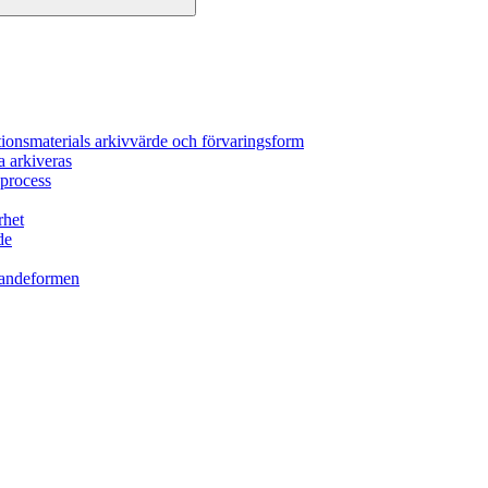
tionsmaterials arkivvärde och förvaringsform
a arkiveras
process
rhet
de
randeformen