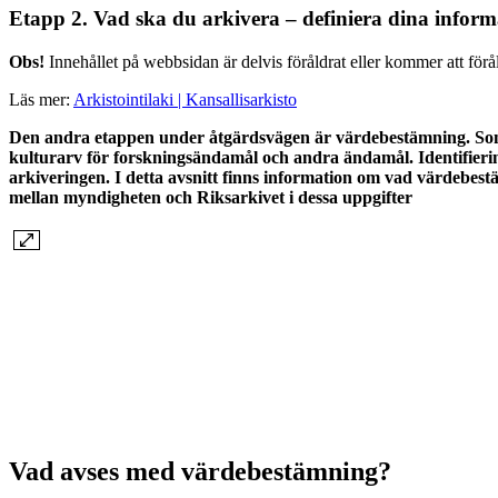
Etapp 2. Vad ska du arkivera – definiera dina infor
Obs!
Innehållet på webbsidan är delvis föråldrat eller kommer att för
Läs mer:
Arkistointilaki | Kansallisarkisto
Den andra etappen under åtgärdsvägen är värdebestämning. Som r
kulturarv för forskningsändamål och andra ändamål. Identifieri
arkiveringen. I detta avsnitt finns information om vad värdebe
mellan myndigheten och Riksarkivet i dessa uppgifter
Vad avses med värdebestämning?