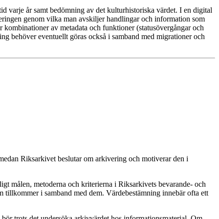
id varje år samt bedömning av det kulturhistoriska värdet. I en digital
teringen genom vilka man avskiljer handlingar och information som
oder kombinationer av metadata och funktioner (statusövergångar och
lring behöver eventuellt göras också i samband med migrationer och
, medan Riksarkivet beslutar om arkivering och motiverar den i
nligt målen, metoderna och kriterierna i Riksarkivets bevarande- och
om tillkommer i samband med dem. Värdebestämning innebär ofta ett
n bör trots det undersöka arkivvärdet hos informationsmaterial. Om