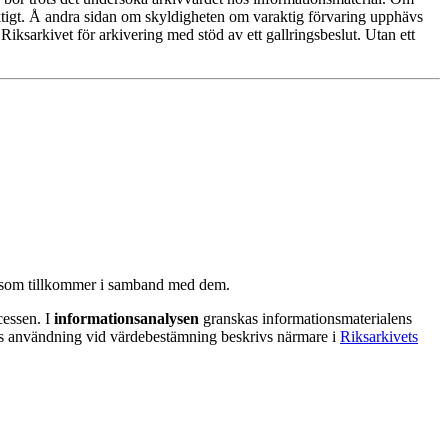
araktigt. Å andra sidan om skyldigheten om varaktig förvaring upphävs
 Riksarkivet för arkivering med stöd av ett gallringsbeslut. Utan ett
l som tillkommer i samband med dem.
cessen. I
informationsanalysen
granskas informationsmaterialens
as användning vid värdebestämning beskrivs närmare i
Riksarkivets