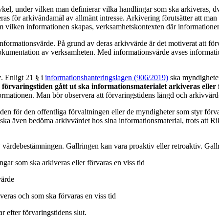
kel, under vilken man definierar vilka handlingar som ska arkiveras, dvs
veras för arkivändamål av allmänt intresse. Arkivering förutsätter att m
om vilken informationen skapas, verksamhetskontexten där informationen
nformationsvärde. På grund av deras arkivvärde är det motiverat att fö
dokumentation av verksamheten. Med informationsvärde avses informati
r
. Enligt 21 § i
informationshanteringslagen (906/2019)
ska myndigheten
förvaringstiden gått ut ska informationsmaterialet arkiveras eller 
rmationen. Man bör observera att förvaringstidens längd och arkivvärd
en för den offentliga förvaltningen eller de myndigheter som styr för
ka även bedöma arkivvärdet hos sina informationsmaterial, trots att Rik
 värdebestämningen. Gallringen kan vara proaktiv eller retroaktiv. Gallr
gar som ska arkiveras eller förvaras en viss tid
värde
veras och som ska förvaras en viss tid
r efter förvaringstidens slut.