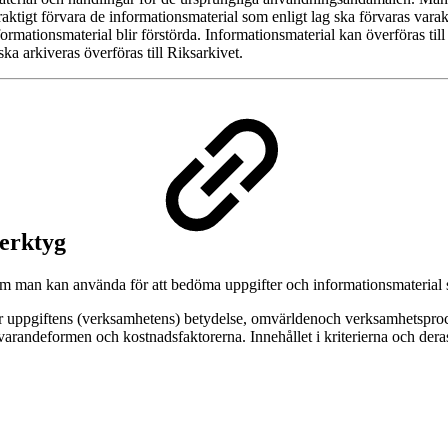
 varaktigt förvara de informationsmaterial som enligt lag ska förvaras v
formationsmaterial blir förstörda. Informationsmaterial kan överföras till
ka arkiveras överföras till Riksarkivet.
verktyg
 som man kan använda för att bedöma uppgifter och informationsmateria
r uppgiftens (verksamhetens) betydelse, omvärldenoch verksamhetspro
randeformen och kostnadsfaktorerna. Innehållet i kriterierna och der